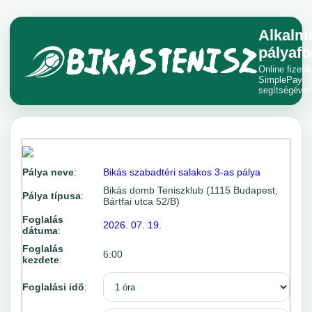
Alkalm
pályafo
Online fizeté
SimplePay
segítségével
Pálya neve
:
Bikás szabadtéri salakos 3-as pálya
Bikás domb Teniszklub (1115 Budapest,
Pálya típusa
:
Bártfai utca 52/B)
Foglalás
2026. 07. 19.
dátuma
:
Foglalás
6:00
kezdete
:
Foglalási idõ
: