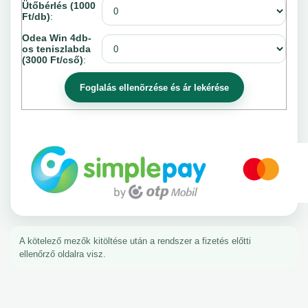
Ütőbérlés (1000
Ft/db)
:
Odea Win 4db-
os teniszlabda
(3000 Ft/cső)
:
A kötelező mezők kitöltése után a rendszer a fizetés előtti
ellenőrző oldalra visz.