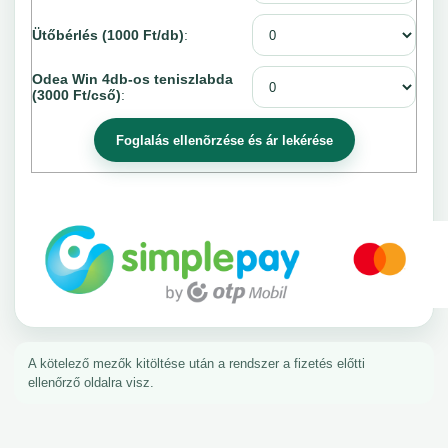
Ütőbérlés (1000 Ft/db)
:
Odea Win 4db-os teniszlabda
(3000 Ft/cső)
:
A kötelező mezők kitöltése után a rendszer a fizetés előtti
ellenőrző oldalra visz.