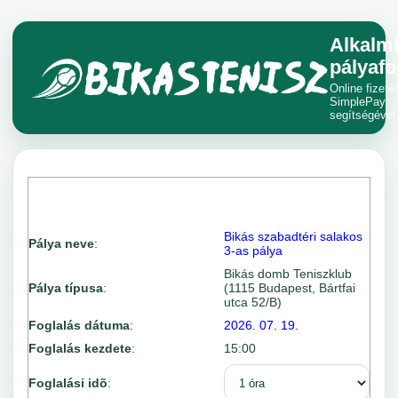
Alkalm
pályafo
Online fizeté
SimplePay
segítségével
Bikás szabadtéri salakos
Pálya neve
:
3-as pálya
Bikás domb Teniszklub
Pálya típusa
:
(1115 Budapest, Bártfai
utca 52/B)
Foglalás dátuma
:
2026. 07. 19.
Foglalás kezdete
:
15:00
Foglalási idõ
: