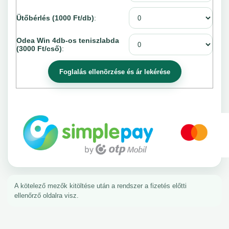
Ütőbérlés (1000 Ft/db)
:
Odea Win 4db-os teniszlabda
(3000 Ft/cső)
:
A kötelező mezők kitöltése után a rendszer a fizetés előtti
ellenőrző oldalra visz.