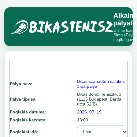
Alkalm
pályafo
Online fizeté
SimplePay
segítségével
Bikás szabadtéri salakos
Pálya neve
:
3-as pálya
Bikás domb Teniszklub
Pálya típusa
:
(1115 Budapest, Bártfai
utca 52/B)
Foglalás dátuma
:
2026. 07. 19.
Foglalás kezdete
:
13:00
Foglalási idõ
: