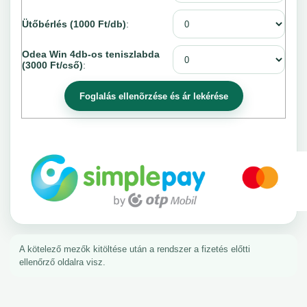
Ütőbérlés (1000 Ft/db)
:
Odea Win 4db-os teniszlabda
(3000 Ft/cső)
:
A kötelező mezők kitöltése után a rendszer a fizetés előtti
ellenőrző oldalra visz.