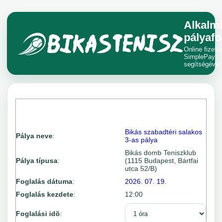
Alkalm
pályafo
Online fizeté
SimplePay
segítségével
Bikás szabadtéri salakos
Pálya neve
:
3-as pálya
Bikás domb Teniszklub
Pálya típusa
:
(1115 Budapest, Bártfai
utca 52/B)
Foglalás dátuma
:
2026. 07. 19.
Foglalás kezdete
:
12:00
Foglalási idõ
: