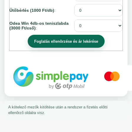
Ütőbérlés (1000 Ft/db)
:
Odea Win 4db-os teniszlabda
(3000 Ft/cső)
:
A kötelező mezők kitöltése után a rendszer a fizetés előtti
ellenőrző oldalra visz.