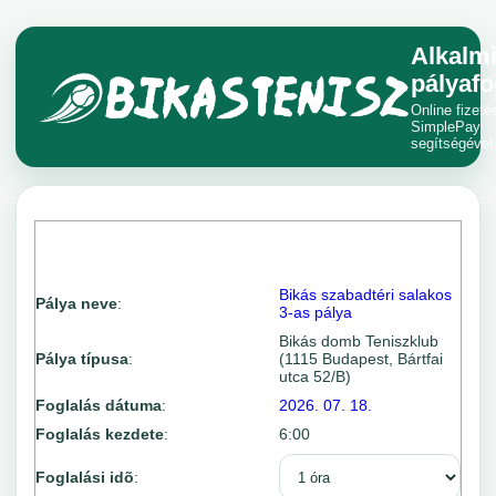
Alkalm
pályafo
Online fizeté
SimplePay
segítségével
Bikás szabadtéri salakos
Pálya neve
:
3-as pálya
Bikás domb Teniszklub
Pálya típusa
:
(1115 Budapest, Bártfai
utca 52/B)
Foglalás dátuma
:
2026. 07. 18.
Foglalás kezdete
:
6:00
Foglalási idõ
: