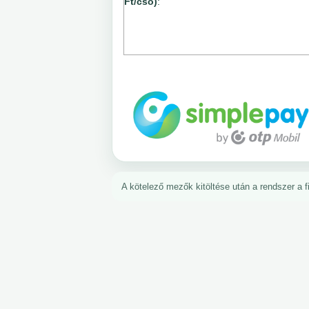
Ft/cső)
:
A kötelező mezők kitöltése után a rendszer a fiz