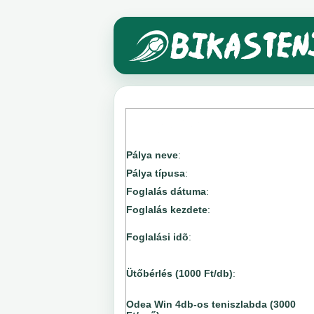
Pálya neve
:
Pálya típusa
:
Foglalás dátuma
:
Foglalás kezdete
:
Foglalási idõ
:
Ütőbérlés (1000 Ft/db)
:
Odea Win 4db-os teniszlabda (3000