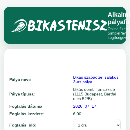
Alkalm
pályafo
Online fizeté
SimplePay
segítségével
Bikás szabadtéri salakos
Pálya neve
:
3-as pálya
Bikás domb Teniszklub
Pálya típusa
:
(1115 Budapest, Bártfai
utca 52/B)
Foglalás dátuma
:
2026. 07. 17.
Foglalás kezdete
:
6:00
Foglalási idõ
: