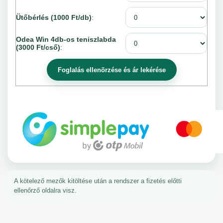
Ütőbérlés (1000 Ft/db)
:
Odea Win 4db-os teniszlabda
(3000 Ft/cső)
:
A kötelező mezők kitöltése után a rendszer a fizetés előtti
ellenőrző oldalra visz.