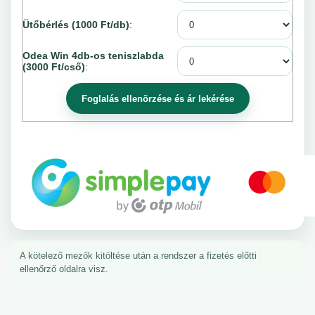
Ütőbérlés (1000 Ft/db)
:
Odea Win 4db-os teniszlabda
(3000 Ft/cső)
:
A kötelező mezők kitöltése után a rendszer a fizetés előtti
ellenőrző oldalra visz.