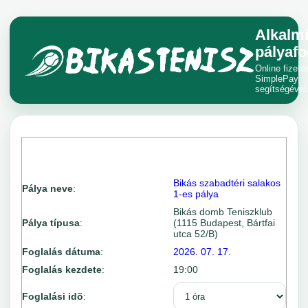
Alkalm
pályafo
Online fizeté
SimplePay
segítségével
Bikás szabadtéri salakos
Pálya neve
:
1-es pálya
Bikás domb Teniszklub
Pálya típusa
:
(1115 Budapest, Bártfai
utca 52/B)
Foglalás dátuma
:
2026. 07. 17.
Foglalás kezdete
:
19:00
Foglalási idõ
: