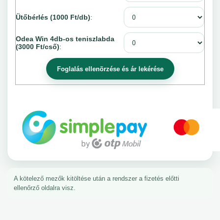
Ütőbérlés (1000 Ft/db)
:
Odea Win 4db-os teniszlabda
(3000 Ft/cső)
:
A kötelező mezők kitöltése után a rendszer a fizetés előtti
ellenőrző oldalra visz.