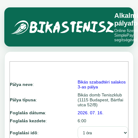
Alkalm
pályafo
Online fizeté
SimplePay
segítségével
Bikás szabadtéri salakos
Pálya neve
:
3-as pálya
Bikás domb Teniszklub
Pálya típusa
:
(1115 Budapest, Bártfai
utca 52/B)
Foglalás dátuma
:
2026. 07. 16.
Foglalás kezdete
:
6:00
Foglalási idõ
: