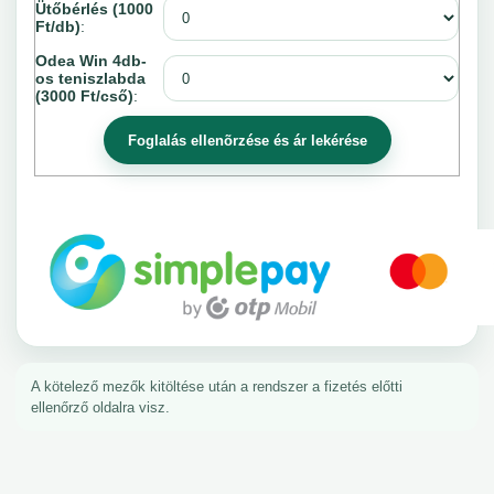
Ütőbérlés (1000
Ft/db)
:
Odea Win 4db-
os teniszlabda
(3000 Ft/cső)
:
A kötelező mezők kitöltése után a rendszer a fizetés előtti
ellenőrző oldalra visz.