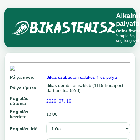
Alkalm
pályafo
Online fizeté
SimplePay
segítségével
Pálya neve
:
Bikás szabadtéri salakos 4-es pálya
Bikás domb Teniszklub (1115 Budapest,
Pálya típusa
:
Bártfai utca 52/B)
Foglalás
2026. 07. 16.
dátuma
:
Foglalás
13:00
kezdete
:
Foglalási idõ
: