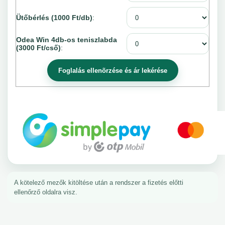
Ütőbérlés (1000 Ft/db)
:
Odea Win 4db-os teniszlabda
(3000 Ft/cső)
:
A kötelező mezők kitöltése után a rendszer a fizetés előtti
ellenőrző oldalra visz.