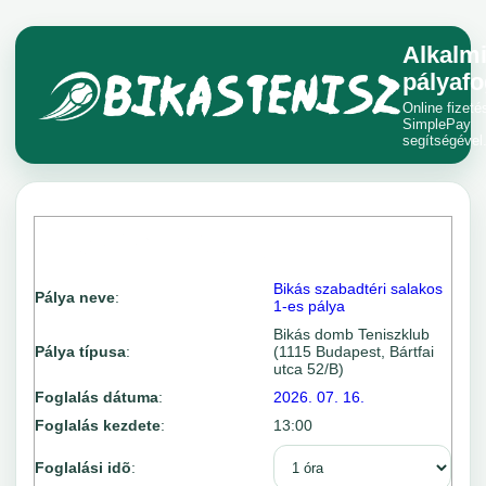
Alkalm
pályafo
Online fizeté
SimplePay
segítségével
Bikás szabadtéri salakos
Pálya neve
:
1-es pálya
Bikás domb Teniszklub
Pálya típusa
:
(1115 Budapest, Bártfai
utca 52/B)
Foglalás dátuma
:
2026. 07. 16.
Foglalás kezdete
:
13:00
Foglalási idõ
: