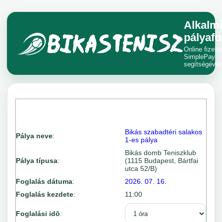
Alkalm
pályafo
Online fizeté
SimplePay
segítségével
Bikás szabadtéri salakos
Pálya neve
:
1-es pálya
Bikás domb Teniszklub
Pálya típusa
:
(1115 Budapest, Bártfai
utca 52/B)
Foglalás dátuma
:
2026. 07. 16.
Foglalás kezdete
:
11:00
Foglalási idõ
: