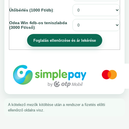
Ütőbérlés (1000 Ft/db)
:
Odea Win 4db-os teniszlabda
(3000 Ft/cső)
:
A kötelező mezők kitöltése után a rendszer a fizetés előtti
ellenőrző oldalra visz.