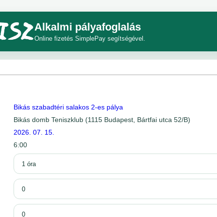
Alkalmi pályafoglalás
Online fizetés SimplePay segítségével.
Bikás szabadtéri salakos 2-es pálya
Bikás domb Teniszklub (1115 Budapest, Bártfai utca 52/B)
2026. 07. 15.
6:00