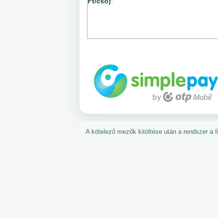
Ft/cső)
:
A kötelező mezők kitöltése után a rendszer a fiz