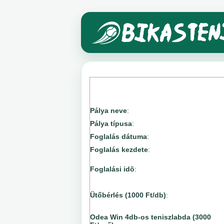
Pálya neve
:
Pálya típusa
:
Foglalás dátuma
:
Foglalás kezdete
:
Foglalási idõ
:
Ütőbérlés (1000 Ft/db)
:
Odea Win 4db-os teniszlabda (3000