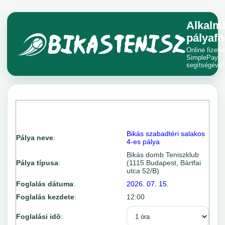
Alkalm
pályafo
Online fizeté
SimplePay
segítségével
Bikás szabadtéri salakos
Pálya neve
:
4-es pálya
Bikás domb Teniszklub
Pálya típusa
:
(1115 Budapest, Bártfai
utca 52/B)
Foglalás dátuma
:
2026. 07. 15.
Foglalás kezdete
:
12:00
Foglalási idõ
: