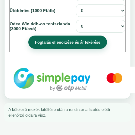
Ütőbérlés (1000 Ft/db)
:
Odea Win 4db-os teniszlabda
(3000 Ft/cső)
:
A kötelező mezők kitöltése után a rendszer a fizetés előtti
ellenőrző oldalra visz.