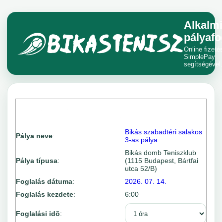
Alkalm
pályafo
Online fizeté
SimplePay
segítségével
Bikás szabadtéri salakos
Pálya neve
:
3-as pálya
Bikás domb Teniszklub
Pálya típusa
:
(1115 Budapest, Bártfai
utca 52/B)
Foglalás dátuma
:
2026. 07. 14.
Foglalás kezdete
:
6:00
Foglalási idõ
: