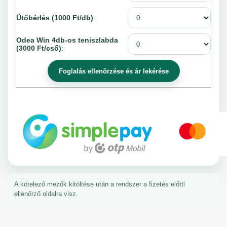
Ütőbérlés (1000 Ft/db)
:
Odea Win 4db-os teniszlabda
(3000 Ft/cső)
:
A kötelező mezők kitöltése után a rendszer a fizetés előtti
ellenőrző oldalra visz.