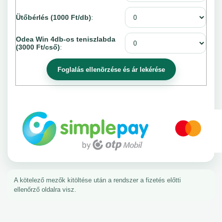
Ütőbérlés (1000 Ft/db)
:
Odea Win 4db-os teniszlabda
(3000 Ft/cső)
:
A kötelező mezők kitöltése után a rendszer a fizetés előtti
ellenőrző oldalra visz.