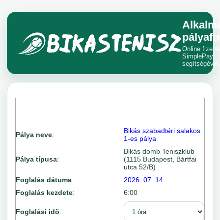
Alkalm
pályafo
Online fizeté
SimplePay
segítségével
Bikás szabadtéri salakos
Pálya neve
:
1-es pálya
Bikás domb Teniszklub
Pálya típusa
:
(1115 Budapest, Bártfai
utca 52/B)
Foglalás dátuma
:
2026. 07. 14.
Foglalás kezdete
:
6:00
Foglalási idõ
: