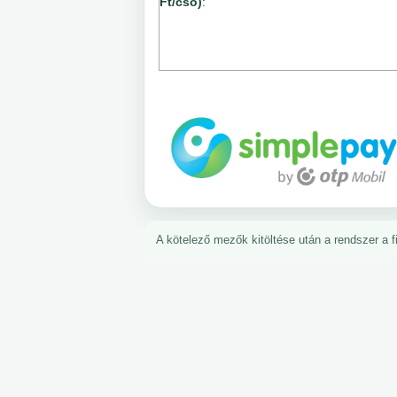
Ft/cső)
:
A kötelező mezők kitöltése után a rendszer a fiz