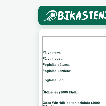
Pálya neve
:
Pálya típusa
:
Foglalás dátuma
:
Foglalás kezdete
:
Foglalási idõ
:
Ütőbérlés (1000 Ft/db)
:
Odea Win 4db-os teniszlabda (3000