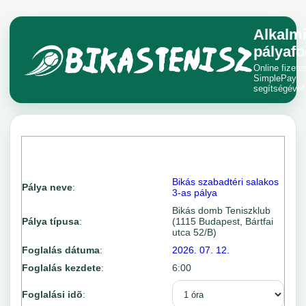
Alkalm
pályafo
Online fizeté
SimplePay
segítségével
Bikás szabadtéri salakos
Pálya neve
:
3-as pálya
Bikás domb Teniszklub
Pálya típusa
:
(1115 Budapest, Bártfai
utca 52/B)
Foglalás dátuma
:
2026. 07. 12.
Foglalás kezdete
:
6:00
Foglalási idõ
: