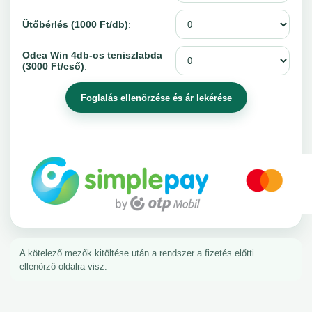
Ütőbérlés (1000 Ft/db)
:
Odea Win 4db-os teniszlabda
(3000 Ft/cső)
:
A kötelező mezők kitöltése után a rendszer a fizetés előtti
ellenőrző oldalra visz.