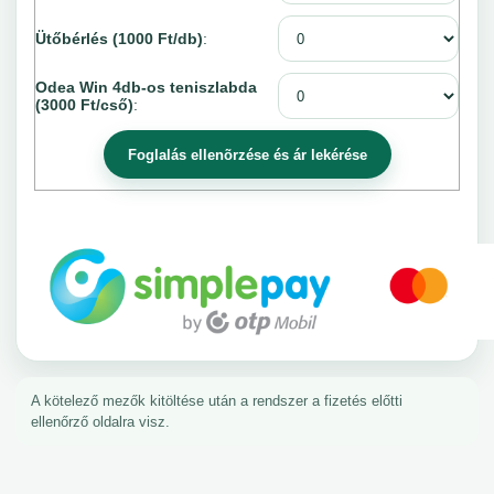
Ütőbérlés (1000 Ft/db)
:
Odea Win 4db-os teniszlabda
(3000 Ft/cső)
:
A kötelező mezők kitöltése után a rendszer a fizetés előtti
ellenőrző oldalra visz.