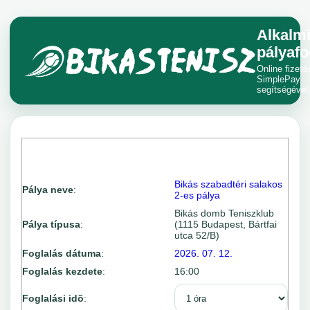
Alkalm
pályafo
Online fizeté
SimplePay
segítségével
Bikás szabadtéri salakos
Pálya neve
:
2-es pálya
Bikás domb Teniszklub
Pálya típusa
:
(1115 Budapest, Bártfai
utca 52/B)
Foglalás dátuma
:
2026. 07. 12.
Foglalás kezdete
:
16:00
Foglalási idõ
: