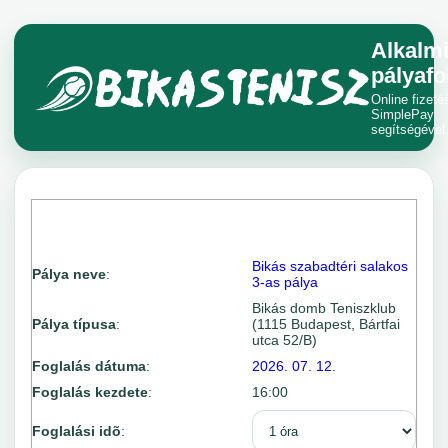
Alkalm
pályafo
Online fizeté
SimplePay
segítségével
Bikás szabadtéri salakos
Pálya neve
:
3-as pálya
Bikás domb Teniszklub
Pálya típusa
:
(1115 Budapest, Bártfai
utca 52/B)
Foglalás dátuma
:
2026. 07. 12.
Foglalás kezdete
:
16:00
Foglalási idõ
: