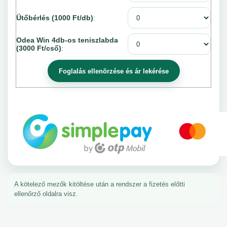
Ütőbérlés (1000 Ft/db)
:
Odea Win 4db-os teniszlabda
(3000 Ft/cső)
:
A kötelező mezők kitöltése után a rendszer a fizetés előtti
ellenőrző oldalra visz.