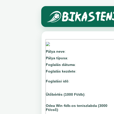
Pálya neve
:
Pálya típusa
:
Foglalás dátuma
:
Foglalás kezdete
:
Foglalási idõ
:
Ütőbérlés (1000 Ft/db)
:
Odea Win 4db-os teniszlabda (3000
Ft/cső)
: