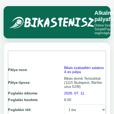
Alkalm
pályafo
Online fizeté
SimplePay
segítségével
Bikás szabadtéri salakos
Pálya neve
:
4-es pálya
Bikás domb Teniszklub
Pálya típusa
:
(1115 Budapest, Bártfai
utca 52/B)
Foglalás dátuma
:
2026. 07. 11.
Foglalás kezdete
:
8:00
Foglalási idõ
: