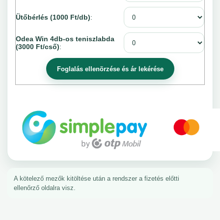
Ütőbérlés (1000 Ft/db)
:
Odea Win 4db-os teniszlabda
(3000 Ft/cső)
:
A kötelező mezők kitöltése után a rendszer a fizetés előtti
ellenőrző oldalra visz.