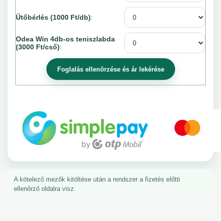
Ütőbérlés (1000 Ft/db)
:
Odea Win 4db-os teniszlabda
(3000 Ft/cső)
:
A kötelező mezők kitöltése után a rendszer a fizetés előtti
ellenőrző oldalra visz.