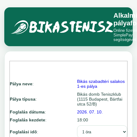
Alkalm
pályafo
Online fizeté
SimplePay
segítségével
Bikás szabadtéri salakos
Pálya neve
:
1-es pálya
Bikás domb Teniszklub
Pálya típusa
:
(1115 Budapest, Bártfai
utca 52/B)
Foglalás dátuma
:
2026. 07. 10.
Foglalás kezdete
:
18:00
Foglalási idõ
: