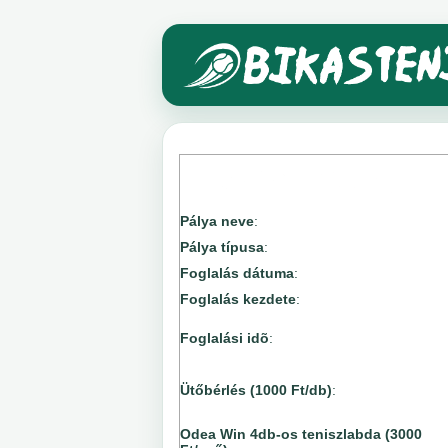
Pálya neve
:
Pálya típusa
:
Foglalás dátuma
:
Foglalás kezdete
:
Foglalási idõ
:
Ütőbérlés (1000 Ft/db)
:
Odea Win 4db-os teniszlabda (3000