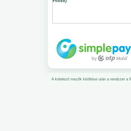
Ft/cső)
:
A kötelező mezők kitöltése után a rendszer a fiz