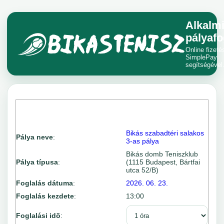
Alkalm
pályafo
Online fizeté
SimplePay
segítségével
Bikás szabadtéri salakos
Pálya neve
:
3-as pálya
Bikás domb Teniszklub
Pálya típusa
:
(1115 Budapest, Bártfai
utca 52/B)
Foglalás dátuma
:
2026. 06. 23.
Foglalás kezdete
:
13:00
Foglalási idõ
: