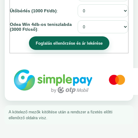
Ütőbérlés (1000 Ft/db)
:
Odea Win 4db-os teniszlabda
(3000 Ft/cső)
:
A kötelező mezők kitöltése után a rendszer a fizetés előtti
ellenőrző oldalra visz.