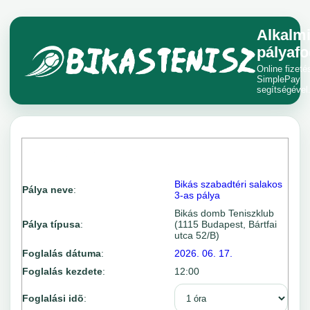
Alkalm
pályafo
Online fizeté
SimplePay
segítségével
Bikás szabadtéri salakos
Pálya neve
:
3-as pálya
Bikás domb Teniszklub
Pálya típusa
:
(1115 Budapest, Bártfai
utca 52/B)
Foglalás dátuma
:
2026. 06. 17.
Foglalás kezdete
:
12:00
Foglalási idõ
: