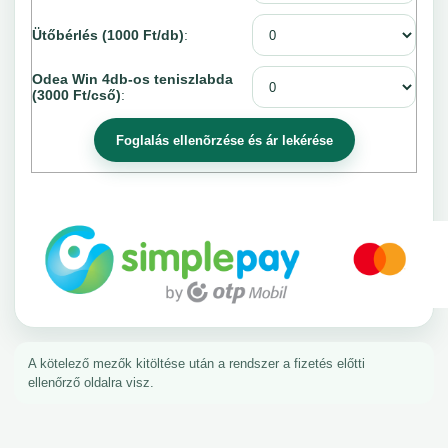
Ütőbérlés (1000 Ft/db)
:
Odea Win 4db-os teniszlabda
(3000 Ft/cső)
:
A kötelező mezők kitöltése után a rendszer a fizetés előtti
ellenőrző oldalra visz.