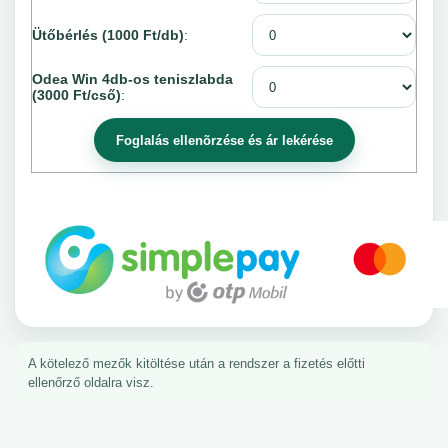
Ütőbérlés (1000 Ft/db)
:
Odea Win 4db-os teniszlabda
(3000 Ft/cső)
:
A kötelező mezők kitöltése után a rendszer a fizetés előtti
ellenőrző oldalra visz.