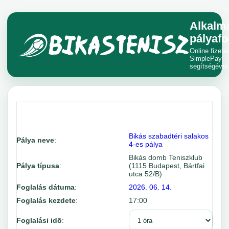
Alkalm
pályafo
Online fizeté
SimplePay
segítségével
Bikás szabadtéri salakos
Pálya neve
:
4-es pálya
Bikás domb Teniszklub
Pálya típusa
:
(1115 Budapest, Bártfai
utca 52/B)
Foglalás dátuma
:
2026. 06. 14.
Foglalás kezdete
:
17:00
Foglalási idõ
: