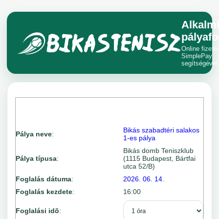
Alkalm
pályafo
Online fizeté
SimplePay
segítségével
Bikás szabadtéri salakos
Pálya neve
:
1-es pálya
Bikás domb Teniszklub
Pálya típusa
:
(1115 Budapest, Bártfai
utca 52/B)
Foglalás dátuma
:
2026. 06. 14.
Foglalás kezdete
:
16:00
Foglalási idõ
: