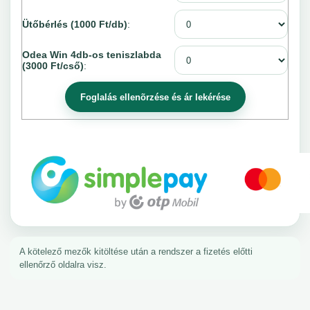
Ütőbérlés (1000 Ft/db)
:
Odea Win 4db-os teniszlabda
(3000 Ft/cső)
:
A kötelező mezők kitöltése után a rendszer a fizetés előtti
ellenőrző oldalra visz.