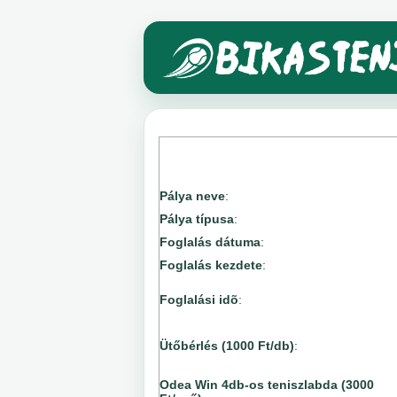
Pálya neve
:
Pálya típusa
:
Foglalás dátuma
:
Foglalás kezdete
:
Foglalási idõ
:
Ütőbérlés (1000 Ft/db)
:
Odea Win 4db-os teniszlabda (3000