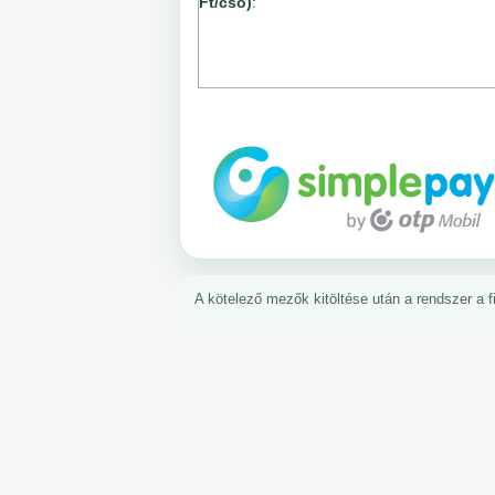
Ft/cső)
:
A kötelező mezők kitöltése után a rendszer a fiz