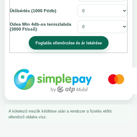
Ütőbérlés (1000 Ft/db)
:
Odea Win 4db-os teniszlabda
(3000 Ft/cső)
:
A kötelező mezők kitöltése után a rendszer a fizetés előtti
ellenőrző oldalra visz.