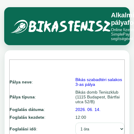
Alkalm
pályafo
Online fizeté
SimplePay
segítségével
Bikás szabadtéri salakos
Pálya neve
:
3-as pálya
Bikás domb Teniszklub
Pálya típusa
:
(1115 Budapest, Bártfai
utca 52/B)
Foglalás dátuma
:
2026. 06. 14.
Foglalás kezdete
:
12:00
Foglalási idõ
: