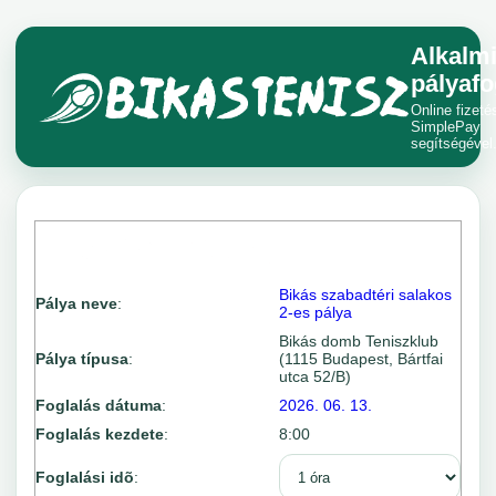
Alkalm
pályafo
Online fizeté
SimplePay
segítségével
Bikás szabadtéri salakos
Pálya neve
:
2-es pálya
Bikás domb Teniszklub
Pálya típusa
:
(1115 Budapest, Bártfai
utca 52/B)
Foglalás dátuma
:
2026. 06. 13.
Foglalás kezdete
:
8:00
Foglalási idõ
: