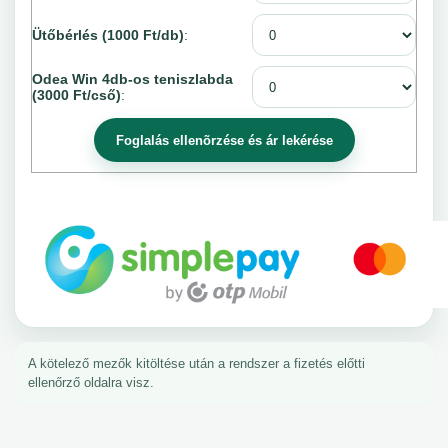
Ütőbérlés (1000 Ft/db)
:
Odea Win 4db-os teniszlabda
(3000 Ft/cső)
:
A kötelező mezők kitöltése után a rendszer a fizetés előtti
ellenőrző oldalra visz.