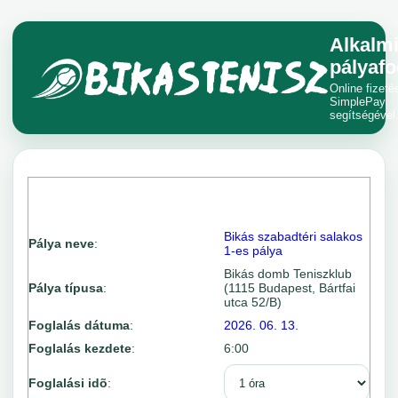
Alkalm
pályafo
Online fizeté
SimplePay
segítségével
Bikás szabadtéri salakos
Pálya neve
:
1-es pálya
Bikás domb Teniszklub
Pálya típusa
:
(1115 Budapest, Bártfai
utca 52/B)
Foglalás dátuma
:
2026. 06. 13.
Foglalás kezdete
:
6:00
Foglalási idõ
: