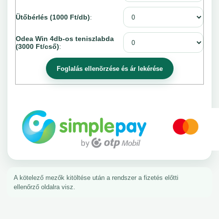
Ütőbérlés (1000 Ft/db)
:
Odea Win 4db-os teniszlabda
(3000 Ft/cső)
:
A kötelező mezők kitöltése után a rendszer a fizetés előtti
ellenőrző oldalra visz.