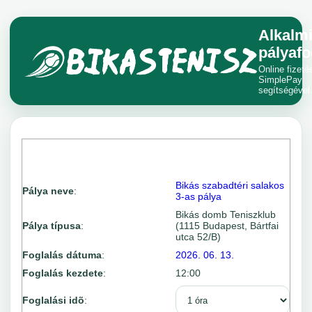
Alkalm
pályafo
Online fizeté
SimplePay
segítségével
Bikás szabadtéri salakos
Pálya neve
:
3-as pálya
Bikás domb Teniszklub
Pálya típusa
:
(1115 Budapest, Bártfai
utca 52/B)
Foglalás dátuma
:
2026. 06. 13.
Foglalás kezdete
:
12:00
Foglalási idõ
: