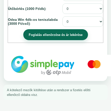
Ütőbérlés (1000 Ft/db)
:
Odea Win 4db-os teniszlabda
(3000 Ft/cső)
:
A kötelező mezők kitöltése után a rendszer a fizetés előtti
ellenőrző oldalra visz.