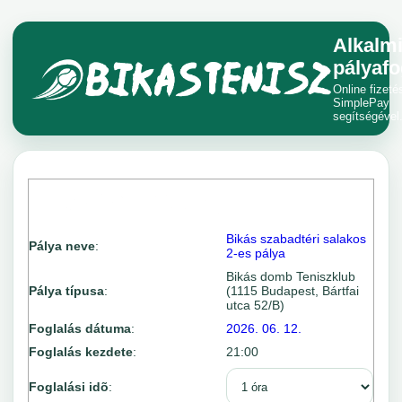
Alkalm
pályafo
Online fizeté
SimplePay
segítségével
Bikás szabadtéri salakos
Pálya neve
:
2-es pálya
Bikás domb Teniszklub
Pálya típusa
:
(1115 Budapest, Bártfai
utca 52/B)
Foglalás dátuma
:
2026. 06. 12.
Foglalás kezdete
:
21:00
Foglalási idõ
: