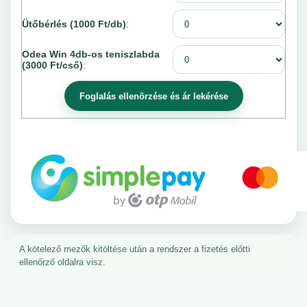
Ütőbérlés (1000 Ft/db)
:
Odea Win 4db-os teniszlabda
(3000 Ft/cső)
:
A kötelező mezők kitöltése után a rendszer a fizetés előtti
ellenőrző oldalra visz.