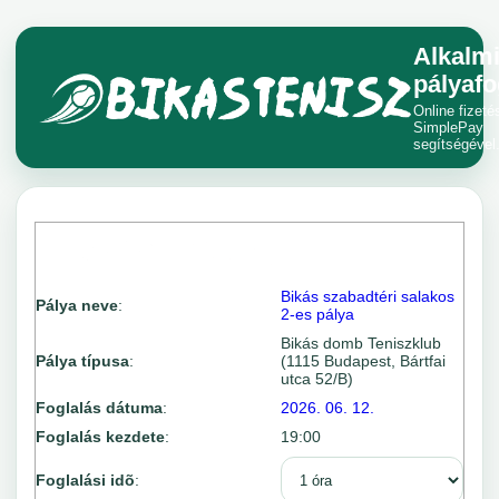
Alkalm
pályafo
Online fizeté
SimplePay
segítségével
Bikás szabadtéri salakos
Pálya neve
:
2-es pálya
Bikás domb Teniszklub
Pálya típusa
:
(1115 Budapest, Bártfai
utca 52/B)
Foglalás dátuma
:
2026. 06. 12.
Foglalás kezdete
:
19:00
Foglalási idõ
: