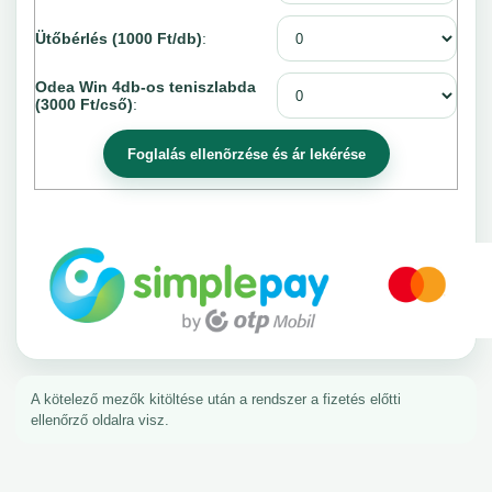
Ütőbérlés (1000 Ft/db)
:
Odea Win 4db-os teniszlabda
(3000 Ft/cső)
:
A kötelező mezők kitöltése után a rendszer a fizetés előtti
ellenőrző oldalra visz.