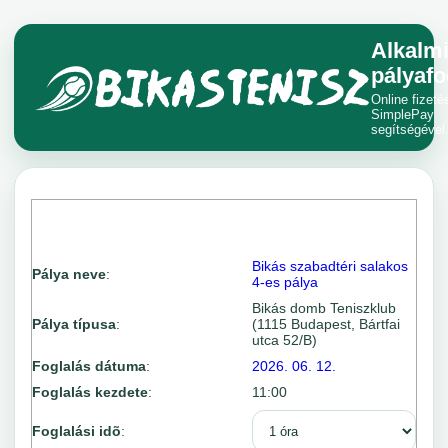
Alkalm
pályafo
Online fizeté
SimplePay
segítségével
Bikás szabadtéri salakos
Pálya neve
:
4-es pálya
Bikás domb Teniszklub
Pálya típusa
:
(1115 Budapest, Bártfai
utca 52/B)
Foglalás dátuma
:
2026. 06. 12.
Foglalás kezdete
:
11:00
Foglalási idõ
: