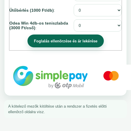
Ütőbérlés (1000 Ft/db)
:
Odea Win 4db-os teniszlabda
(3000 Ft/cső)
:
A kötelező mezők kitöltése után a rendszer a fizetés előtti
ellenőrző oldalra visz.