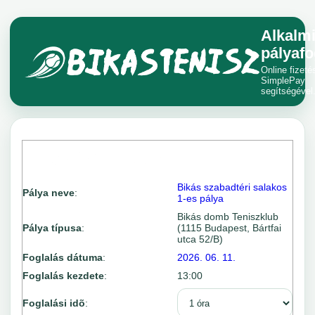
Alkalm
pályafo
Online fizeté
SimplePay
segítségével
Bikás szabadtéri salakos
Pálya neve
:
1-es pálya
Bikás domb Teniszklub
Pálya típusa
:
(1115 Budapest, Bártfai
utca 52/B)
Foglalás dátuma
:
2026. 06. 11.
Foglalás kezdete
:
13:00
Foglalási idõ
: