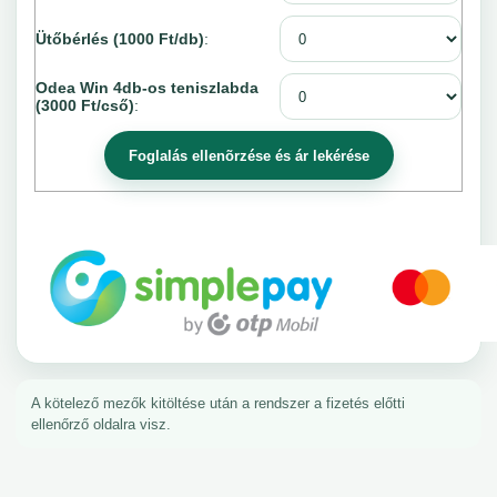
Ütőbérlés (1000 Ft/db)
:
Odea Win 4db-os teniszlabda
(3000 Ft/cső)
:
A kötelező mezők kitöltése után a rendszer a fizetés előtti
ellenőrző oldalra visz.