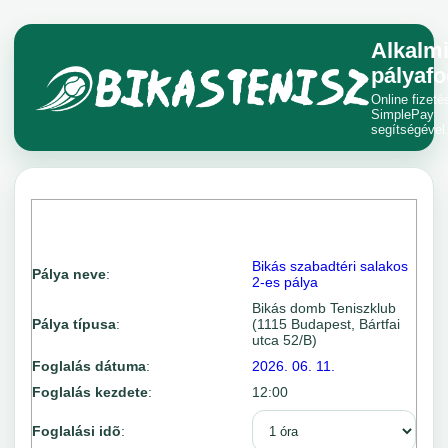
Alkalm
pályafo
Online fizeté
SimplePay
segítségével
Bikás szabadtéri salakos
Pálya neve
:
2-es pálya
Bikás domb Teniszklub
Pálya típusa
:
(1115 Budapest, Bártfai
utca 52/B)
Foglalás dátuma
:
2026. 06. 11.
Foglalás kezdete
:
12:00
Foglalási idõ
: