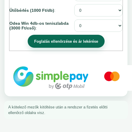
Ütőbérlés (1000 Ft/db)
:
Odea Win 4db-os teniszlabda
(3000 Ft/cső)
:
A kötelező mezők kitöltése után a rendszer a fizetés előtti
ellenőrző oldalra visz.