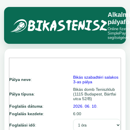
Alkalm
pályafo
Online fizeté
SimplePay
segítségével
Bikás szabadtéri salakos
Pálya neve
:
3-as pálya
Bikás domb Teniszklub
Pálya típusa
:
(1115 Budapest, Bártfai
utca 52/B)
Foglalás dátuma
:
2026. 06. 10.
Foglalás kezdete
:
6:00
Foglalási idõ
: