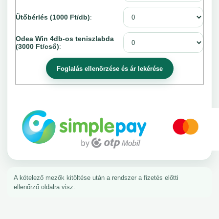
Ütőbérlés (1000 Ft/db)
:
Odea Win 4db-os teniszlabda
(3000 Ft/cső)
:
A kötelező mezők kitöltése után a rendszer a fizetés előtti
ellenőrző oldalra visz.