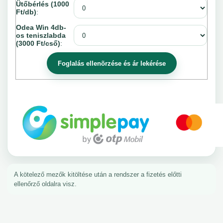
Ütőbérlés (1000
Ft/db)
:
Odea Win 4db-
os teniszlabda
(3000 Ft/cső)
:
A kötelező mezők kitöltése után a rendszer a fizetés előtti
ellenőrző oldalra visz.