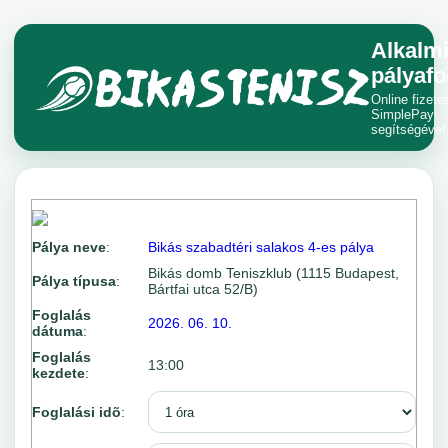
Alkalm
pályafo
Online fizeté
SimplePay
segítségével
Pálya neve
:
Bikás szabadtéri salakos 4-es pálya
Bikás domb Teniszklub (1115 Budapest,
Pálya típusa
:
Bártfai utca 52/B)
Foglalás
2026. 06. 10.
dátuma
:
Foglalás
13:00
kezdete
:
Foglalási idõ
: