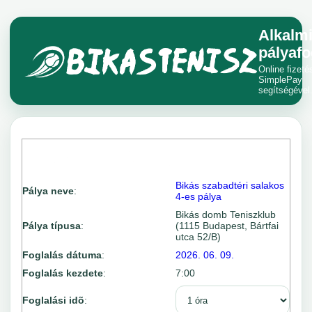
Alkalm
pályafo
Online fizeté
SimplePay
segítségével
Bikás szabadtéri salakos
Pálya neve
:
4-es pálya
Bikás domb Teniszklub
Pálya típusa
:
(1115 Budapest, Bártfai
utca 52/B)
Foglalás dátuma
:
2026. 06. 09.
Foglalás kezdete
:
7:00
Foglalási idõ
: