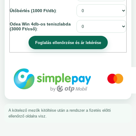
Ütőbérlés (1000 Ft/db)
:
Odea Win 4db-os teniszlabda
(3000 Ft/cső)
:
A kötelező mezők kitöltése után a rendszer a fizetés előtti
ellenőrző oldalra visz.