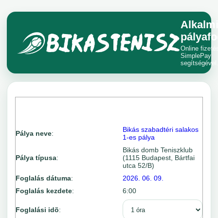
Alkalm
pályafo
Online fizeté
SimplePay
segítségével
Bikás szabadtéri salakos
Pálya neve
:
1-es pálya
Bikás domb Teniszklub
Pálya típusa
:
(1115 Budapest, Bártfai
utca 52/B)
Foglalás dátuma
:
2026. 06. 09.
Foglalás kezdete
:
6:00
Foglalási idõ
: