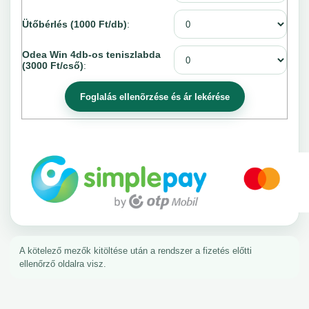
Ütőbérlés (1000 Ft/db)
:
Odea Win 4db-os teniszlabda
(3000 Ft/cső)
:
A kötelező mezők kitöltése után a rendszer a fizetés előtti
ellenőrző oldalra visz.