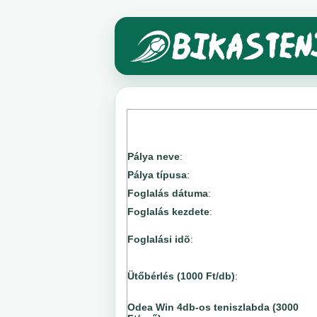
Pálya neve
:
Pálya típusa
:
Foglalás dátuma
:
Foglalás kezdete
:
Foglalási idõ
:
Ütőbérlés (1000 Ft/db)
:
Odea Win 4db-os teniszlabda (3000