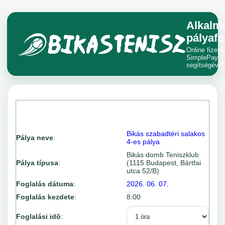
Alkalm
pályafo
Online fizeté
SimplePay
segítségével
Bikás szabadtéri salakos
Pálya neve
:
4-es pálya
Bikás domb Teniszklub
Pálya típusa
:
(1115 Budapest, Bártfai
utca 52/B)
Foglalás dátuma
:
2026. 06. 07.
Foglalás kezdete
:
8:00
Foglalási idõ
: