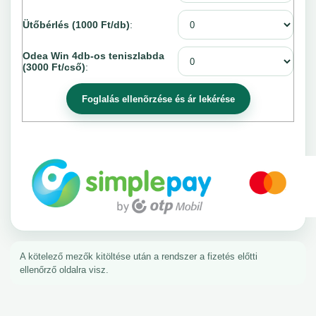
Ütőbérlés (1000 Ft/db)
:
Odea Win 4db-os teniszlabda
(3000 Ft/cső)
:
A kötelező mezők kitöltése után a rendszer a fizetés előtti
ellenőrző oldalra visz.