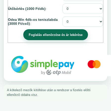
Ütőbérlés (1000 Ft/db)
:
Odea Win 4db-os teniszlabda
(3000 Ft/cső)
:
A kötelező mezők kitöltése után a rendszer a fizetés előtti
ellenőrző oldalra visz.