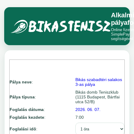
Alkalm
pályafo
Online fizeté
SimplePay
segítségével
Bikás szabadtéri salakos
Pálya neve
:
3-as pálya
Bikás domb Teniszklub
Pálya típusa
:
(1115 Budapest, Bártfai
utca 52/B)
Foglalás dátuma
:
2026. 06. 07.
Foglalás kezdete
:
7:00
Foglalási idõ
: