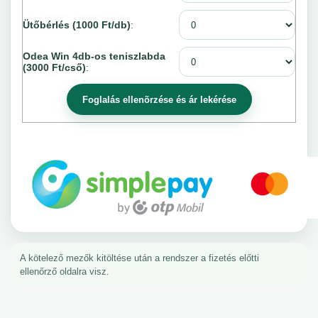
Ütőbérlés (1000 Ft/db)
:
Odea Win 4db-os teniszlabda
(3000 Ft/cső)
:
A kötelező mezők kitöltése után a rendszer a fizetés előtti
ellenőrző oldalra visz.