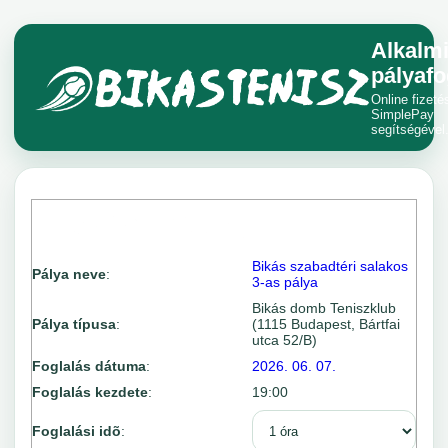
Alkalm
pályafo
Online fizeté
SimplePay
segítségével
Bikás szabadtéri salakos
Pálya neve
:
3-as pálya
Bikás domb Teniszklub
Pálya típusa
:
(1115 Budapest, Bártfai
utca 52/B)
Foglalás dátuma
:
2026. 06. 07.
Foglalás kezdete
:
19:00
Foglalási idõ
: