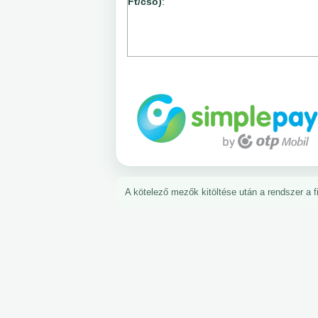
Ft/cső)
:
A kötelező mezők kitöltése után a rendszer a fiz