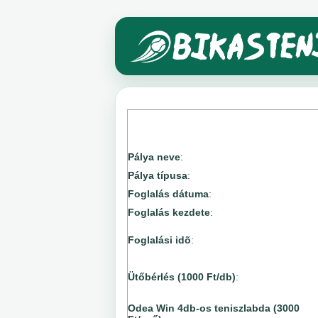
Pálya neve
:
Pálya típusa
:
Foglalás dátuma
:
Foglalás kezdete
:
Foglalási idõ
:
Ütőbérlés (1000 Ft/db)
:
Odea Win 4db-os teniszlabda (3000