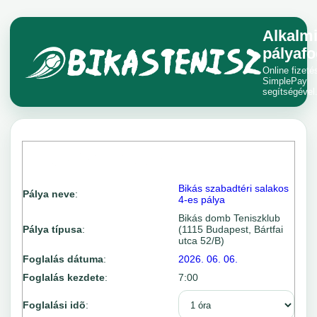
Alkalm
pályafo
Online fizeté
SimplePay
segítségével
Bikás szabadtéri salakos
Pálya neve
:
4-es pálya
Bikás domb Teniszklub
Pálya típusa
:
(1115 Budapest, Bártfai
utca 52/B)
Foglalás dátuma
:
2026. 06. 06.
Foglalás kezdete
:
7:00
Foglalási idõ
: