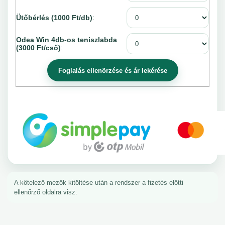
Ütőbérlés (1000 Ft/db)
:
Odea Win 4db-os teniszlabda
(3000 Ft/cső)
:
A kötelező mezők kitöltése után a rendszer a fizetés előtti
ellenőrző oldalra visz.