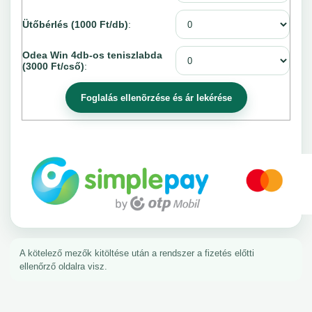
Ütőbérlés (1000 Ft/db)
:
Odea Win 4db-os teniszlabda
(3000 Ft/cső)
:
A kötelező mezők kitöltése után a rendszer a fizetés előtti
ellenőrző oldalra visz.