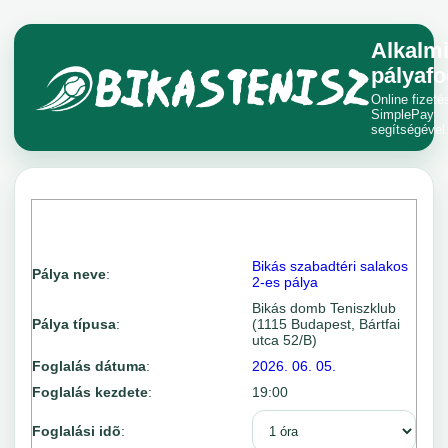
Alkalm
pályafo
Online fizeté
SimplePay
segítségével
Bikás szabadtéri salakos
Pálya neve
:
2-es pálya
Bikás domb Teniszklub
Pálya típusa
:
(1115 Budapest, Bártfai
utca 52/B)
Foglalás dátuma
:
2026. 06. 05.
Foglalás kezdete
:
19:00
Foglalási idõ
: