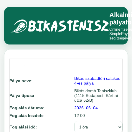
Alkalm
pályafo
Online fizeté
SimplePay
segítségével
Bikás szabadtéri salakos
Pálya neve
:
4-es pálya
Bikás domb Teniszklub
Pálya típusa
:
(1115 Budapest, Bártfai
utca 52/B)
Foglalás dátuma
:
2026. 06. 04.
Foglalás kezdete
:
12:00
Foglalási idõ
: