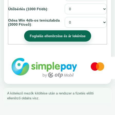
Ütőbérlés (1000 Ft/db)
:
Odea Win 4db-os teniszlabda
(3000 Ft/cső)
:
A kötelező mezők kitöltése után a rendszer a fizetés előtti
ellenőrző oldalra visz.